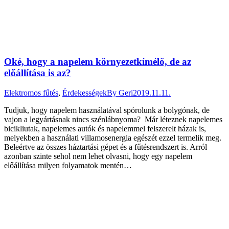
Oké, hogy a napelem környezetkímélő, de az
előállítása is az?
Elektromos fűtés
,
Érdekességek
By
Geri
2019.11.11.
Tudjuk, hogy napelem használatával spórolunk a bolygónak, de
vajon a legyártásnak nincs szénlábnyoma? Már léteznek napelemes
bicikliutak, napelemes autók és napelemmel felszerelt házak is,
melyekben a használati villamosenergia egészét ezzel termelik meg.
Beleértve az összes háztartási gépet és a fűtésrendszert is. Arról
azonban szinte sehol nem lehet olvasni, hogy egy napelem
előállítása milyen folyamatok mentén…