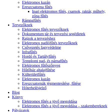
Elektromos kazán
Ereszcsatorna fűtés
Ipari elektromos fűtés, csarnok, raktár, műhely,
zóna fűtés
Rámpafűtés
Tervezőknek
Elektromos fűtés tervezőknek
Dokumentum tár és tervezési segédletek
Rajzok a tervezéshez
Elektromos padlófűtés tervezőknek
Csővezetés fagyvédelme
Infrafűtés
Hordó és Tartályfűtés
Templomi pad- és párnafűtés
Elektromos fűtőszőnyeg
Hűtőház altalajfűtése
Külterületfűtés
Elektromos kazán
Ereszcsatornák jégmentesítése, fűtése
Hóterhelésjelző
Blog
Könyv
Elektromos fűtés a jövő megoldása
Elektromos fűtés a jövő megoldása – szakembereknek
Pályázatok