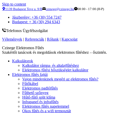
Skip to content
1139 Budapest Teve u. 9/B
czinege@czinege.hu
08:00 - 17:00 (H-P)
Jászberény: +36 (30) 554 7247
Budapest: + 36 (30) 294 6343
Telefonos Ügyfélszolgálat
Vélemények
|
Referenciák
|
Rólunk
|
Kapcsolat
Czinege Elektromos Fűtés
Szakértői tanácsok és megoldások elektromos fűtéshez – őszintén.
Kalkulátorok
Kalkulátor rámpa- és altalajfűtéshez
Elektromos fűtési hőszükséglet kalkulátor
Elektromos fűtés fajtái
Vajon mindenkinek megéri az elektromos fűtés?
Fűtőkábel
Elektromos padlófűtés
Fűthető szőnyeg
Hűtő-fűtő split klíma
Infrapanel és infrafűtés
Elektromos fűtés napelemmel
Okos fűtés és a wifi termosztát