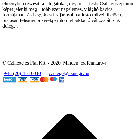
élményben részesíti a látogatókat, ugyanis a festő Csillagos éj című
képét jeleníti meg – több ezer napelemes, világító kavics
formájában. Aki egy kicsit is jártasabb a festő műveit illetően,
biztosan felismeri a kerékpárúton felbukkanó változatát is. A
dolog…
© Czinege és Fiai Kft. - 2020. Minden jog fenntartva.
+36 (20) 416 9010
czinege@czinege.hu