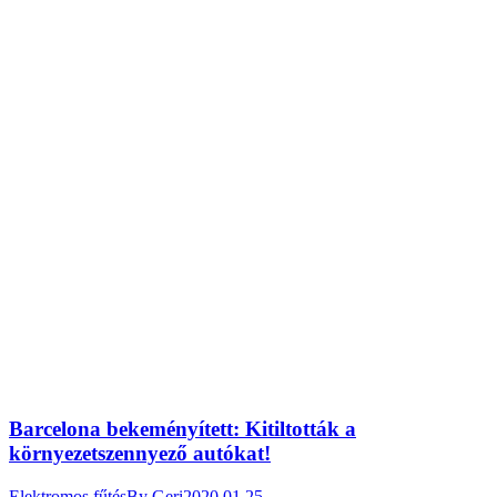
Barcelona bekeményített: Kitiltották a
környezetszennyező autókat!
Elektromos fűtés
By
Geri
2020.01.25.