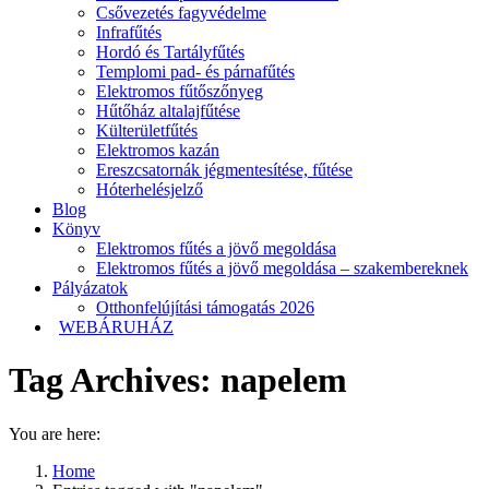
Csővezetés fagyvédelme
Infrafűtés
Hordó és Tartályfűtés
Templomi pad- és párnafűtés
Elektromos fűtőszőnyeg
Hűtőház altalajfűtése
Külterületfűtés
Elektromos kazán
Ereszcsatornák jégmentesítése, fűtése
Hóterhelésjelző
Blog
Könyv
Elektromos fűtés a jövő megoldása
Elektromos fűtés a jövő megoldása – szakembereknek
Pályázatok
Otthonfelújítási támogatás 2026
WEBÁRUHÁZ
Tag Archives:
napelem
You are here:
Home