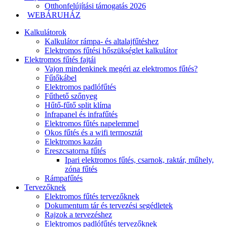
Otthonfelújítási támogatás 2026
WEBÁRUHÁZ
Kalkulátorok
Kalkulátor rámpa- és altalajfűtéshez
Elektromos fűtési hőszükséglet kalkulátor
Elektromos fűtés fajtái
Vajon mindenkinek megéri az elektromos fűtés?
Fűtőkábel
Elektromos padlófűtés
Fűthető szőnyeg
Hűtő-fűtő split klíma
Infrapanel és infrafűtés
Elektromos fűtés napelemmel
Okos fűtés és a wifi termosztát
Elektromos kazán
Ereszcsatorna fűtés
Ipari elektromos fűtés, csarnok, raktár, műhely,
zóna fűtés
Rámpafűtés
Tervezőknek
Elektromos fűtés tervezőknek
Dokumentum tár és tervezési segédletek
Rajzok a tervezéshez
Elektromos padlófűtés tervezőknek