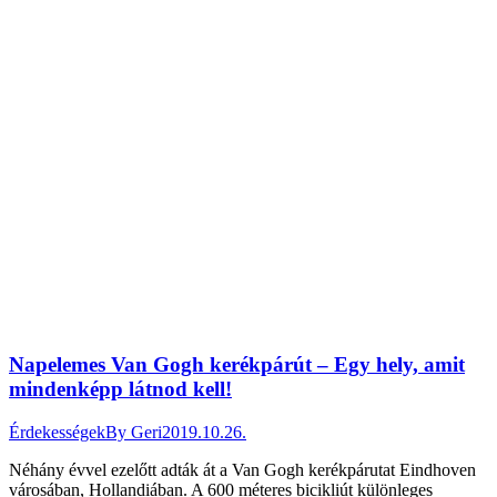
Napelemes Van Gogh kerékpárút – Egy hely, amit
mindenképp látnod kell!
Érdekességek
By
Geri
2019.10.26.
Néhány évvel ezelőtt adták át a Van Gogh kerékpárutat Eindhoven
városában, Hollandiában. A 600 méteres bicikliút különleges