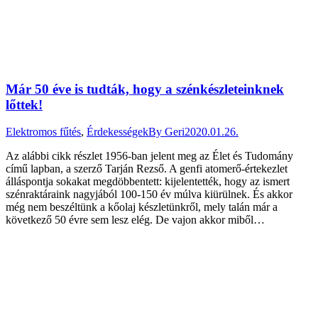
Már 50 éve is tudták, hogy a szénkészleteinknek
lőttek!
Elektromos fűtés
,
Érdekességek
By
Geri
2020.01.26.
Az alábbi cikk részlet 1956-ban jelent meg az Élet és Tudomány
című lapban, a szerző Tarján Rezső. A genfi atomerő-értekezlet
álláspontja sokakat megdöbbentett: kijelentették, hogy az ismert
szénraktáraink nagyjából 100-150 év múlva kiürülnek. És akkor
még nem beszéltünk a kőolaj készletünkről, mely talán már a
következő 50 évre sem lesz elég. De vajon akkor miből…