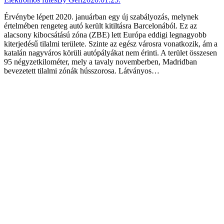
Érvénybe lépett 2020. januárban egy új szabályozás, melynek
értelmében rengeteg autó került kitiltásra Barcelonából. Ez az
alacsony kibocsátású zóna (ZBE) lett Európa eddigi legnagyobb
kiterjedésű tilalmi területe. Szinte az egész városra vonatkozik, ám a
katalán nagyváros körüli autópályákat nem érinti. A terület összesen
95 négyzetkilométer, mely a tavaly novemberben, Madridban
bevezetett tilalmi zónák hússzorosa. Látványos…