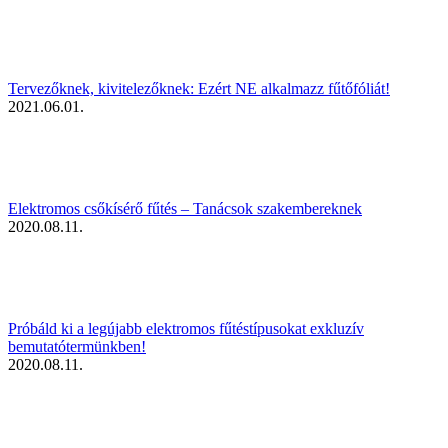
Tervezőknek, kivitelezőknek: Ezért NE alkalmazz fűtőfóliát!
2021.06.01.
Elektromos csőkísérő fűtés – Tanácsok szakembereknek
2020.08.11.
Próbáld ki a legújabb elektromos fűtéstípusokat exkluzív
bemutatótermünkben!
2020.08.11.