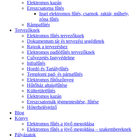
Elektromos kazán
Ereszcsatorna fűtés
Ipari elektromos fűtés, csarnok, raktár, műhely,
zóna fűtés
Rámpafűtés
Tervezőknek
Elektromos fűtés tervezőknek
Dokumentum tár és tervezési segédletek
Rajzok a tervezéshez
Elektromos padlófűtés tervezőknek
Csővezetés fagyvédelme
Infrafűtés
Hordó és Tartályfűtés
Templomi pad- és párnafűtés
Elektromos fűtőszőnyeg
Hűtőház altalajfűtése
Külterületfűtés
Elektromos kazán
Ereszcsatornák jégmentesítése, fűtése
Hóterhelésjelző
Blog
Könyv
Elektromos fűtés a jövő megoldása
Elektromos fűtés a jövő megoldása – szakembereknek
Pályázatok