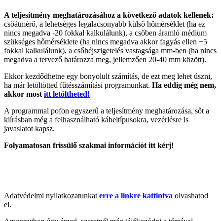
A teljesítmény meghatározásához a következő adatok kellenek:
csőátmérő, a lehetséges legalacsonyabb külső hőmérséklet (ha ez
nincs megadva -20 fokkal kalkulálunk), a csőben áramló médium
szükséges hőmérséklete (ha nincs megadva akkor fagyás ellen +5
fokkal kalkulálunk), a csőhéjszigetelés vastagsága mm-ben (ha nincs
megadva a tervező határozza meg, jellemzően 20-40 mm között).
Ekkor kezdődhetne egy bonyolult számítás, de ezt meg lehet úszni,
ha már letöltötted fűtésszámítási programunkat.
Ha eddig még nem,
akkor most
itt letöltheted!
A programmal pofon egyszerű a teljesítmény meghatározása, sőt a
kiírásban még a felhasználható kábeltípusokra, vezérlésre is
javaslatot kapsz.
Folyamatosan frissülő szakmai információt itt kérj!
Adatvédelmi nyilatkozatunkat
erre a linkre kattintva
olvashatod
el.