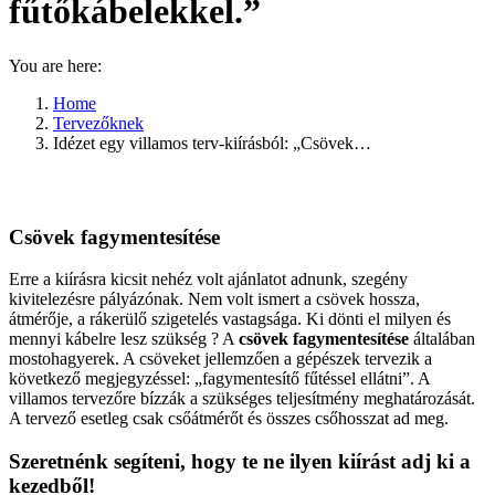
fűtőkábelekkel.”
You are here:
Home
Tervezőknek
Idézet egy villamos terv-kiírásból: „Csövek…
Csövek fagymentesítése
Erre a kiírásra kicsit nehéz volt ajánlatot adnunk, szegény
kivitelezésre pályázónak. Nem volt ismert a csövek hossza,
átmérője, a rákerülő szigetelés vastagsága. Ki dönti el milyen és
mennyi kábelre lesz szükség ? A
csövek fagymentesítése
általában
mostohagyerek. A csöveket jellemzően a gépészek tervezik a
következő megjegyzéssel: „fagymentesítő fűtéssel ellátni”. A
villamos tervezőre bízzák a szükséges teljesítmény meghatározását.
A tervező esetleg csak csőátmérőt és összes csőhosszat ad meg.
Szeretnénk segíteni, hogy te ne ilyen kiírást adj ki a
kezedből!