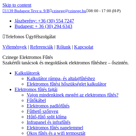
Skip to content
1139 Budapest Teve u. 9/B
czinege@czinege.hu
08:00 - 17:00 (H-P)
Jászberény: +36 (30) 554 7247
Budapest: + 36 (30) 294 6343
Telefonos Ügyfélszolgálat
Vélemények
|
Referenciák
|
Rólunk
|
Kapcsolat
Czinege Elektromos Fűtés
Szakértői tanácsok és megoldások elektromos fűtéshez – őszintén.
Kalkulátorok
Kalkulátor rámpa- és altalajfűtéshez
Elektromos fűtési hőszükséglet kalkulátor
Elektromos fűtés fajtái
Vajon mindenkinek megéri az elektromos fűtés?
Fűtőkábel
Elektromos padlófűtés
Fűthető szőnyeg
Hűtő-fűtő split klíma
Infrapanel és infrafűtés
Elektromos fűtés napelemmel
Okos fűtés és a wifi termosztát