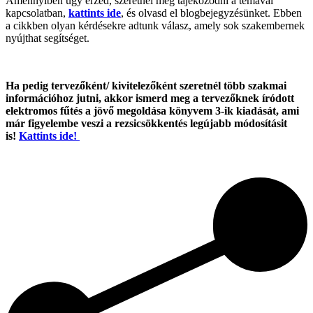
Amennyiben úgy érzed, szeretnél még tájékozódni a témával
kapcsolatban,
kattints ide
, és olvasd el blogbejegyzésünket. Ebben
a cikkben olyan kérdésekre adtunk válasz, amely sok szakembernek
nyújthat segítséget.
Ha pedig tervezőként/ kivitelezőként szeretnél több szakmai
információhoz jutni, akkor ismerd meg a tervezőknek íródott
elektromos fűtés a jövő megoldása könyvem 3-ik kiadását, ami
már figyelembe veszi a rezsicsökkentés legújabb módosításit
is!
Kattints ide!