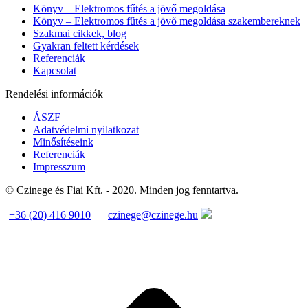
Könyv – Elektromos fűtés a jövő megoldása
Könyv – Elektromos fűtés a jövő megoldása szakembereknek
Szakmai cikkek, blog
Gyakran feltett kérdések
Referenciák
Kapcsolat
Rendelési információk
ÁSZF
Adatvédelmi nyilatkozat
Minősítéseink
Referenciák
Impresszum
© Czinege és Fiai Kft. - 2020. Minden jog fenntartva.
+36 (20) 416 9010
czinege@czinege.hu