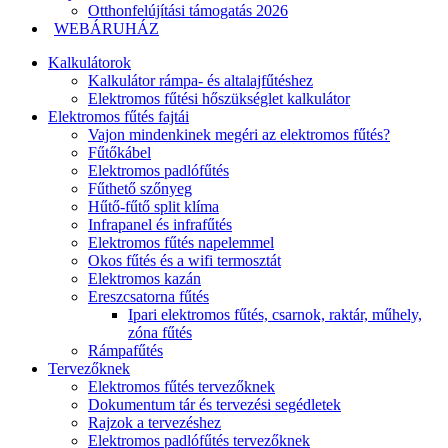
Otthonfelújítási támogatás 2026
WEBÁRUHÁZ
Kalkulátorok
Kalkulátor rámpa- és altalajfűtéshez
Elektromos fűtési hőszükséglet kalkulátor
Elektromos fűtés fajtái
Vajon mindenkinek megéri az elektromos fűtés?
Fűtőkábel
Elektromos padlófűtés
Fűthető szőnyeg
Hűtő-fűtő split klíma
Infrapanel és infrafűtés
Elektromos fűtés napelemmel
Okos fűtés és a wifi termosztát
Elektromos kazán
Ereszcsatorna fűtés
Ipari elektromos fűtés, csarnok, raktár, műhely,
zóna fűtés
Rámpafűtés
Tervezőknek
Elektromos fűtés tervezőknek
Dokumentum tár és tervezési segédletek
Rajzok a tervezéshez
Elektromos padlófűtés tervezőknek