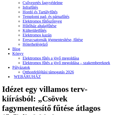
Csővezetés fagyvédelme
Infrafűtés
Hordó és Tartályfűtés
Templomi pad- és párnafűtés
Elektromos fűtőszőnyeg
Hűtőház altalajfűtése
Külterületfűtés
Elektromos kazán
Ereszcsatornák jégmentesítése, fűtése
Hóterhelésjelző
Blog
Könyv
Elektromos fűtés a jövő megoldása
Elektromos fűtés a jövő megoldása – szakembereknek
Pályázatok
Otthonfelújítási támogatás 2026
WEBÁRUHÁZ
Idézet egy villamos terv-
kiírásból: „Csövek
fagymentesítő fűtése átlagos