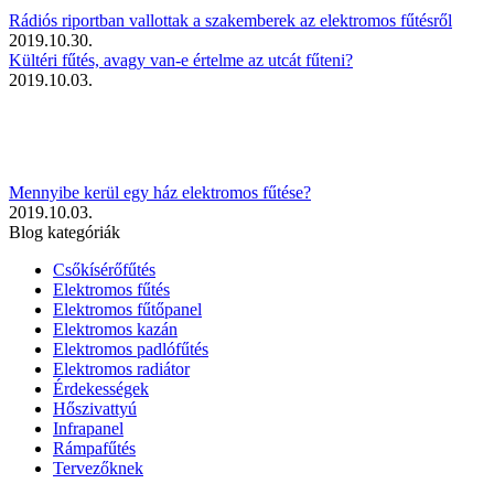
Rádiós riportban vallottak a szakemberek az elektromos fűtésről
2019.10.30.
Kültéri fűtés, avagy van-e értelme az utcát fűteni?
2019.10.03.
Mennyibe kerül egy ház elektromos fűtése?
2019.10.03.
Blog kategóriák
Csőkísérőfűtés
Elektromos fűtés
Elektromos fűtőpanel
Elektromos kazán
Elektromos padlófűtés
Elektromos radiátor
Érdekességek
Hőszivattyú
Infrapanel
Rámpafűtés
Tervezőknek