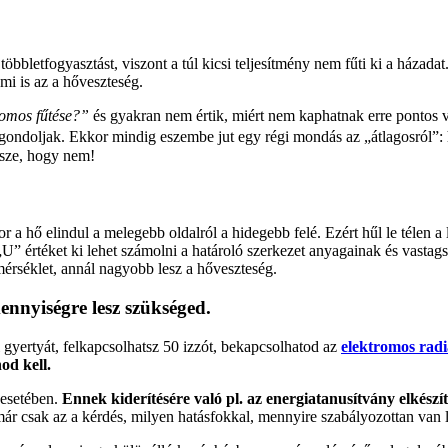
 többletfogyasztást, viszont a túl kicsi teljesítmény nem fűti ki a ház
mi is az a hőveszteség.
romos fűtése?”
és gyakran nem értik, miért nem kaphatnak erre pontos 
gondoljak. Ekkor mindig eszembe jut egy régi mondás az „átlagosról”:
sze, hogy nem!
or a hő elindul a melegebb oldalról a hidegebb felé. Ezért hűl le télen
„U” értéket ki lehet számolni a határoló szerkezet anyagainak és vasta
érséklet, annál nagyobb lesz a hőveszteség.
ennyiségre lesz szükséged.
 gyertyát, felkapcsolhatsz 50 izzót, bekapcsolhatod az
elektromos radi
od kell.
 esetében.
Ennek kiderítésére való pl. az energiatanusítvány elkészít
már csak az a kérdés, milyen hatásfokkal, mennyire szabályozottan van 