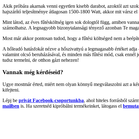
Akik próbára akarnak venni egyetlen kisebb darabot, azoktól azt szo
hajszárító teljesítménye átlagosan 1500-1800 Watt, akkor mit vársz el
Mint látod, az éves fűtésköltség igen sok dologtól függ, amiben van
számolhatsz. A legnagyobb bizonytalansági tényező azonban Te magad/cs
Most már akkor pontosan tudod, hogy a fűtési költséged nem a beépítet
A hőleadó hatásfokát nézve a hőszivattyú a legmagasabb értéket adja
valamint olcsó beruházásával, és minden más fűtési mód, csak ennél 
tudsz termelni, de otthon gázt nehezen!
Vannak még kérdéseid?
Ugye mostmár érted, miért nem olyan könnyű megválaszolni azt a kér
kifejteni.
Lépj be
privát Facebook-csoportunkba
, ahol hiteles forrásból szá
mailben
is. Ha szeretnéd kipróbálni termékeinket, látogass el
bemuta