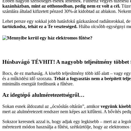
Ebben nagyon szélsőséges esetek lehetnek. Fűthetsz vegyes tüzelésű 
kazánházban, mint az otthonodban, pedig nem ez volt a cél.
Tüzel
számlára általad kifizetett pénzed 30%-át kidobtad az ablakon. Nekem
Lehet persze egy sokkal jobb hatásfokú gázkazánod radiátorokkal, de h
tartózkodsz, tehát ez a Te veszteséged.
Hiába olcsóbb egységnyi mele
Húsbavágó TÉVHIT! A nagyobb teljesítmény többet f
Bocs, de ez marhaság. A kisebb teljesítmény több idő alatt – vagy egyá
és a működési idő szorzata.
Tehát a fogyasztás nem a beépített tel
minimális energiát fordítsunk a fűtésre.
Az idegtépő alulméretezettségről…
Sokan esnek áldozatul az „ócsósítás oltárán”, amikor
vegyünk kisebbe
mert az alulméretezett rendszer nem képes azt kifűteni. A bővítés pedi
Sokszor keresnek azzal is, hogy adjak egy legkisebb – mert az a legolc
méretezett módon használja a fűtést, szétkürtölje, hogy az elektromos 