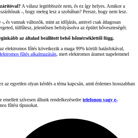
zárítóval?
A válasz legtöbbször nem, és ez így helyes. Amikor a
ajszárítónak -, hogy meleg lesz a szobában? Persze, hogy nem lesz.
 -,
és vannak változók, mint az időjárás, amivel csak átlagosan
eted, túlfűtesz, jelentősen befolyásolva az épület hőveszteségét.
eginkább az általad beállított belső hőmérséklettől függ.
 az elektromos fűtés következik a maga 99% körüli hatásfokával,
elektromos fűtés alkalmazásán
, mert elektromos áramot napelemmel
ez az egyetlen olyan kérdés a téma kapcsán, amit érdemes hosszabban
de emellett szívesen állunk rendelkezésedre
telefonon vagy e-
os fűtési típusokat.