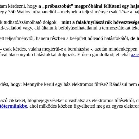
ktam kérdezni, hogy
a „próbaszobát” megpróbálná felfűteni egy hajs
 egy 350 Wattos infrapaneltől – melynek a teljesítménye csak 1/5-e a h
nak tudható/számolható dolgok
– mint a falak/nyílászárók hővesztesége
aládod vagy, aki általunk befolyásolhatatlanul a termosztátokat tekerg
t teljesítménytől, hanem részben a beépített hőleadó hatásfokától,
de l
 – csak kérdés, valaha megtérül-e a beruházása -, azután mindenképpen
jóval alacsonyabb hatásfokkal dolgozik. Erősen gondolkodj el tehát
az 
dést, hogy: Mennyibe kerül egy ház elektromos fűtése? Ráadásul nem 
rmazó cikkeket, blogbejegyzéseket olvashatsz az elektromos fűtésekről, 
tótermünkbe
, ahol működés közben figyelheted meg az egyes elektrom