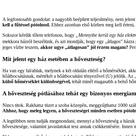
A legfontosabb gondolat: a nagyobb beépített teljesítmény, nem jelent
kell a fűtéssel pótolnod.
Ehhez azonban első körben meg kell érteni, 
Sokszor kérdik tőlem telefonon, hogy
„Mennyibe kerül egy ház elekt
mekkora házról beszélünk, és azt mondják, hogy egy „átlagos” házra 
jeges vízbe teszem,
akkor ugye „átlagosan” jól érzem magam?
Per
Mit jelent egy ház esetében a hőveszteség?
Ha van egy fal/ablak, melynek a két oldalán eltérő a hőmérséklet, akk
hőátbocsátásnak, mértékét a hőátbocsátási tényezővel (U) jelölik. Az 
külső hőmérséklet különbségével,
tehát minél magasabb a belső hőm
A hőveszteség pótlásához tehát egy bizonyos energiam
Nincs titok. Rakhatsz tüzet a szoba közepén, meggyújthatsz 1000 szál
Ahhoz, hogy meleg legyen, a hőveszteséget minden esetben pótoln
A legtöbben nem tudják megmondani, mennyi a hőveszteség a házuk
hővesztesége, valamint javaslatokat tesz annak csökkentésére. Innen 