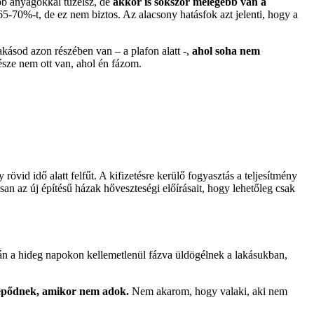
bb anyagokkal tüzelsz, de
akkor is sokszor melegebb van a
65-70%-t, de ez nem biztos. Az alacsony hatásfok azt jelenti, hogy a
akásod azon részében van – a plafon alatt -,
ahol soha nem
észe nem ott van, ahol én fázom.
övid idő alatt felfűt. A kifizetésre kerülő fogyasztás a teljesítmény
san az új építésű házak hőveszteségi előírásait, hogy lehetőleg csak
n a hideg napokon kellemetlenül fázva üldögélnek a lakásukban,
epődnek, amikor nem adok.
Nem akarom, hogy valaki, aki nem