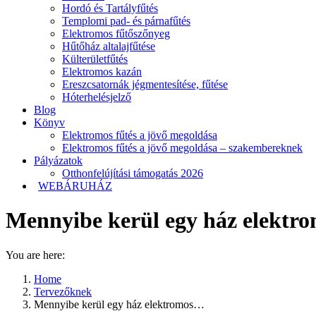
Hordó és Tartályfűtés
Templomi pad- és párnafűtés
Elektromos fűtőszőnyeg
Hűtőház altalajfűtése
Külterületfűtés
Elektromos kazán
Ereszcsatornák jégmentesítése, fűtése
Hóterhelésjelző
Blog
Könyv
Elektromos fűtés a jövő megoldása
Elektromos fűtés a jövő megoldása – szakembereknek
Pályázatok
Otthonfelújítási támogatás 2026
WEBÁRUHÁZ
Mennyibe kerül egy ház elektro
You are here:
Home
Tervezőknek
Mennyibe kerül egy ház elektromos…