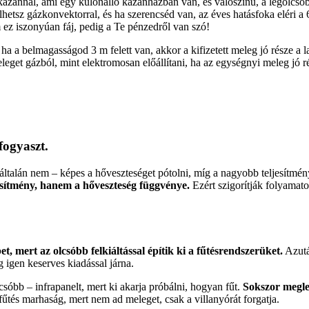
kazánnal, ami egy különálló kazánházban van, és valószínű, a legolcsó
hetsz gázkonvektorral, és ha szerencséd van, az éves hatásfoka eléri a 
 ez iszonyúan fáj, pedig a Te pénzedről van szó!
a a belmagasságod 3 m felett van, akkor a kifizetett meleg jó része a l
get gázból, mint elektromosan előállítani, ha az egységnyi meleg jó r
ogyaszt.
ltalán nem – képes a hőveszteséget pótolni, míg a nagyobb teljesítmény r
jesítmény, hanem a hőveszteség függvénye.
Ezért szigorítják folyamato
t, mert az olcsóbb felkiáltással építik ki a fűtésrendszerüket.
Azutá
g igen keserves kiadással járna.
sóbb – infrapanelt, mert ki akarja próbálni, hogyan fűt.
Sokszor megl
fűtés marhaság, mert nem ad meleget, csak a villanyórát forgatja.