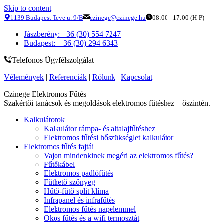
Skip to content
1139 Budapest Teve u. 9/B
czinege@czinege.hu
08:00 - 17:00 (H-P)
Jászberény: +36 (30) 554 7247
Budapest: + 36 (30) 294 6343
Telefonos Ügyfélszolgálat
Vélemények
|
Referenciák
|
Rólunk
|
Kapcsolat
Czinege Elektromos Fűtés
Szakértői tanácsok és megoldások elektromos fűtéshez – őszintén.
Kalkulátorok
Kalkulátor rámpa- és altalajfűtéshez
Elektromos fűtési hőszükséglet kalkulátor
Elektromos fűtés fajtái
Vajon mindenkinek megéri az elektromos fűtés?
Fűtőkábel
Elektromos padlófűtés
Fűthető szőnyeg
Hűtő-fűtő split klíma
Infrapanel és infrafűtés
Elektromos fűtés napelemmel
Okos fűtés és a wifi termosztát