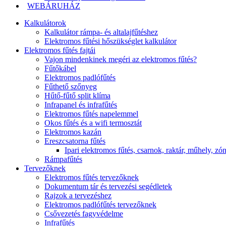
WEBÁRUHÁZ
Kalkulátorok
Kalkulátor rámpa- és altalajfűtéshez
Elektromos fűtési hőszükséglet kalkulátor
Elektromos fűtés fajtái
Vajon mindenkinek megéri az elektromos fűtés?
Fűtőkábel
Elektromos padlófűtés
Fűthető szőnyeg
Hűtő-fűtő split klíma
Infrapanel és infrafűtés
Elektromos fűtés napelemmel
Okos fűtés és a wifi termosztát
Elektromos kazán
Ereszcsatorna fűtés
Ipari elektromos fűtés, csarnok, raktár, műhely, zón
Rámpafűtés
Tervezőknek
Elektromos fűtés tervezőknek
Dokumentum tár és tervezési segédletek
Rajzok a tervezéshez
Elektromos padlófűtés tervezőknek
Csővezetés fagyvédelme
Infrafűtés