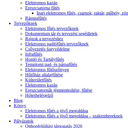
Elektromos kazán
Ereszcsatorna fűtés
Ipari elektromos fűtés, csarnok, raktár, műhely, zón
Rámpafűtés
Tervezőknek
Elektromos fűtés tervezőknek
Dokumentum tár és tervezési segédletek
Rajzok a tervezéshez
Elektromos padlófűtés tervezőknek
Csővezetés fagyvédelme
Infrafűtés
Hordó és Tartályfűtés
Templomi pad- és párnafűtés
Elektromos fűtőszőnyeg
Hűtőház altalajfűtése
Külterületfűtés
Elektromos kazán
Ereszcsatornák jégmentesítése, fűtése
Hóterhelésjelző
Blog
Könyv
Elektromos fűtés a jövő megoldása
Elektromos fűtés a jövő megoldása – szakembereknek
Pályázatok
Otthonfelújítási támogatás 2026