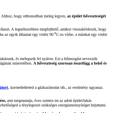
adat. Ahhoz, hogy otthonodban meleg legyen,
az épület hőveszteségét
választ. A legnehezebben megfejthető, amikor visszakérdezek, hogy
 ha az egyik lábamat egy vödör 90 ⁰C-os vízbe, a másikat egy vödör
 a lakásunk, és melegszik fel nyáron. Ezt a hőmozgást nevezzük
gságának ismeretében.
A hőveszteség szorosan összefügg a belső és
átort
, üzemeltetheted a gázkazánodat stb., az eredmény ugyanaz.
ése,
ami megmutatja, éves szinten mi az adott épület/lakás
lehetőséged a ténylegesen szükséges energiamennyiséget bejuttatni.