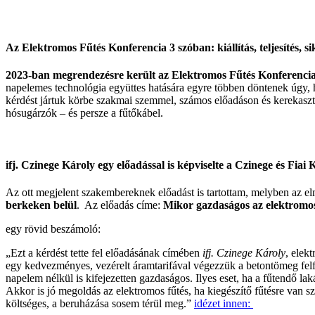
Az Elektromos Fűtés Konferencia 3 szóban: kiállítás, teljesítés, si
2023-ban megrendezésre került az Elektromos Fűtés Konferencia, ah
napelemes technológia együttes hatására egyre többen döntenek úgy,
kérdést jártuk körbe szakmai szemmel, számos előadáson és kerekaszta
hósugárzók – és persze a fűtőkábel.
ifj. Czinege Károly egy előadással is képviselte a Czinege és Fiai K
Az ott megjelent szakembereknek előadást is tartottam, melyben az elm
berkeken belül
. Az előadás címe:
Mikor gazdaságos az elektromos
egy rövid beszámoló:
„Ezt a kérdést tette fel előadásának címében
ifj. Czinege Károly
, elek
egy kedvezményes, vezérelt áramtarifával végezzük a betontömeg felfűt
napelem nélkül is kifejezetten gazdaságos. Ilyes eset, ha a fűtendő la
Akkor is jó megoldás az elektromos fűtés, ha kiegészítő fűtésre van 
költséges, a beruházása sosem térül meg.”
idézet innen: