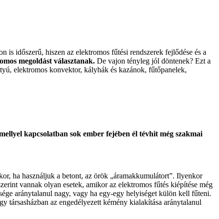
 is időszerű, hiszen az elektromos fűtési rendszerek fejlődése és a
tromos megoldást választanak.
De vajon tényleg jól döntenek? Ezt a
ttyú, elektromos konvektor, kályhák és kazánok, fűtőpanelek,
mellyel kapcsolatban sok ember fejében él tévhit még szakmai
kkor, ha használjuk a betont, az örök „áramakkumulátort”. Ilyenkor
szerint vannak olyan esetek, amikor az elektromos fűtés kiépítése még
tsége aránytalanul nagy, vagy ha egy-egy helyiséget külön kell fűteni.
egy társasházban az engedélyezett kémény kialakítása aránytalanul