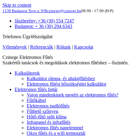
Skip to content
1139 Budapest Teve u. 9/B
czinege@czinege.hu
08:00 - 17:00 (H-P)
Jászberény: +36 (30) 554 7247
Budapest: + 36 (30) 294 6343
Telefonos Ügyfélszolgálat
Vélemények
|
Referenciák
|
Rólunk
|
Kapcsolat
Czinege Elektromos Fűtés
Szakértői tanácsok és megoldások elektromos fűtéshez – őszintén.
Kalkulátorok
Kalkulátor rámpa- és altalajfűtéshez
Elektromos fűtési hőszükséglet kalkulátor
Elektromos fűtés fajtái
Vajon mindenkinek megéri az elektromos fűtés?
Fűtőkábel
Elektromos padlófűtés
Fűthető szőnyeg
Hűtő-fűtő split klíma
Infrapanel és infrafűtés
Elektromos fűtés napelemmel
Okos fűtés és a wifi termosztát