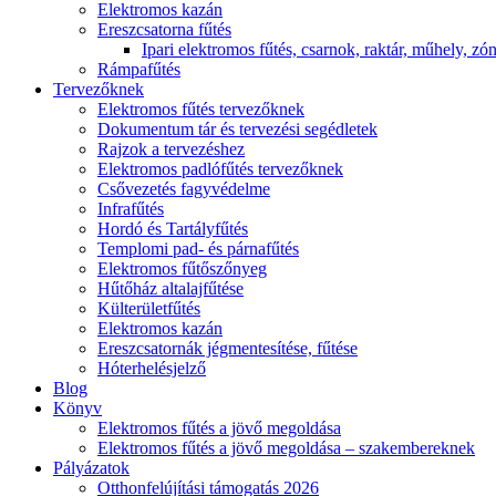
Elektromos kazán
Ereszcsatorna fűtés
Ipari elektromos fűtés, csarnok, raktár, műhely, zón
Rámpafűtés
Tervezőknek
Elektromos fűtés tervezőknek
Dokumentum tár és tervezési segédletek
Rajzok a tervezéshez
Elektromos padlófűtés tervezőknek
Csővezetés fagyvédelme
Infrafűtés
Hordó és Tartályfűtés
Templomi pad- és párnafűtés
Elektromos fűtőszőnyeg
Hűtőház altalajfűtése
Külterületfűtés
Elektromos kazán
Ereszcsatornák jégmentesítése, fűtése
Hóterhelésjelző
Blog
Könyv
Elektromos fűtés a jövő megoldása
Elektromos fűtés a jövő megoldása – szakembereknek
Pályázatok
Otthonfelújítási támogatás 2026