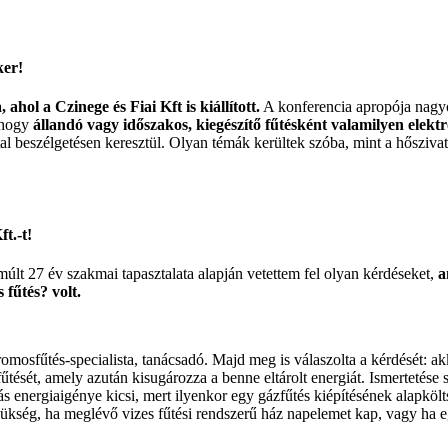
ker!
ol a Czinege és Fiai Kft is kiállított.
A konferencia apropója nagyon
 hogy
állandó vagy időszakos, kiegészítő fűtésként valamilyen elek
l beszélgetésen keresztül. Olyan témák kerültek szóba, mint a hősziva
ft.-t!
últ 27 év szakmai tapasztalata alapján vetettem fel olyan kérdéseket,
a
 fűtés? volt.
tromosfűtés-specialista, tanácsadó. Majd meg is válaszolta a kérdését: a
ését, amely azután kisugározza a benne eltárolt energiát. Ismertetése 
kás energiaigénye kicsi, mert ilyenkor egy gázfűtés kiépítésének alapköl
szükség, ha meglévő vizes fűtési rendszerű ház napelemet kap, vagy ha 