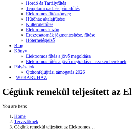
Hordó és Tartályfűtés
Templomi pad- és párnafűtés
Elektromos fűtőszőnyeg
Hűtőház altalajfűtése
Külterületfűtés
Elektromos kazán
Ereszcsatornák jégmentesítése, fűtése
Hóterhelésjelző
Blog
Könyv
Elektromos fűtés a jövő megoldása
Elektromos fűtés a jövő megoldása – szakembereknek
Pályázatok
Otthonfelújítási támogatás 2026
WEBÁRUHÁZ
Cégünk remekül teljesített az 
You are here:
Home
Tervezőknek
Cégünk remekül teljesített az Elektromos…