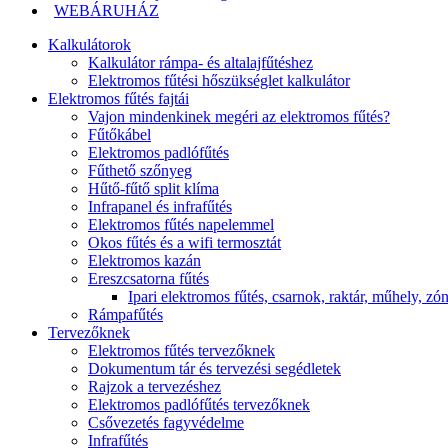
WEBÁRUHÁZ
Kalkulátorok
Kalkulátor rámpa- és altalajfűtéshez
Elektromos fűtési hőszükséglet kalkulátor
Elektromos fűtés fajtái
Vajon mindenkinek megéri az elektromos fűtés?
Fűtőkábel
Elektromos padlófűtés
Fűthető szőnyeg
Hűtő-fűtő split klíma
Infrapanel és infrafűtés
Elektromos fűtés napelemmel
Okos fűtés és a wifi termosztát
Elektromos kazán
Ereszcsatorna fűtés
Ipari elektromos fűtés, csarnok, raktár, műhely, zón
Rámpafűtés
Tervezőknek
Elektromos fűtés tervezőknek
Dokumentum tár és tervezési segédletek
Rajzok a tervezéshez
Elektromos padlófűtés tervezőknek
Csővezetés fagyvédelme
Infrafűtés