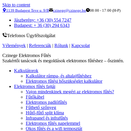
Skip to content
1139 Budapest Teve u. 9/B
czinege@czinege.hu
08:00 - 17:00 (H-P)
Jászberény: +36 (30) 554 7247
Budapest: + 36 (30) 294 6343
Telefonos Ügyfélszolgálat
Vélemények
|
Referenciák
|
Rólunk
|
Kapcsolat
Czinege Elektromos Fűtés
Szakértői tanácsok és megoldások elektromos fűtéshez – őszintén.
Kalkulátorok
Kalkulátor rámpa- és altalajfűtéshez
Elektromos fűtési hőszükséglet kalkulátor
Elektromos fűtés fajtái
Vajon mindenkinek megéri az elektromos fűtés?
Fűtőkábel
Elektromos padlófűtés
Fűthető szőnyeg
Hűtő-fűtő split klíma
Infrapanel és infrafűtés
Elektromos fűtés napelemmel
Okos fűtés és a wifi termosztát