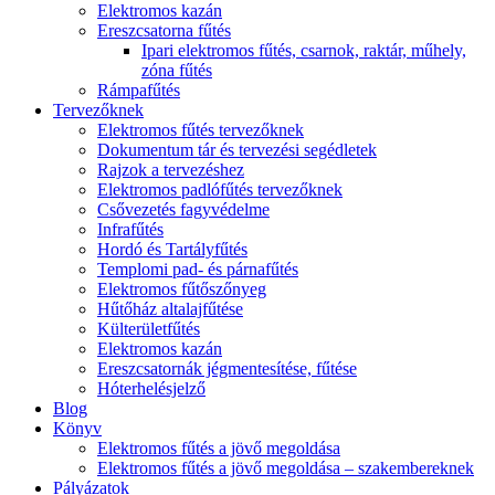
Elektromos kazán
Ereszcsatorna fűtés
Ipari elektromos fűtés, csarnok, raktár, műhely,
zóna fűtés
Rámpafűtés
Tervezőknek
Elektromos fűtés tervezőknek
Dokumentum tár és tervezési segédletek
Rajzok a tervezéshez
Elektromos padlófűtés tervezőknek
Csővezetés fagyvédelme
Infrafűtés
Hordó és Tartályfűtés
Templomi pad- és párnafűtés
Elektromos fűtőszőnyeg
Hűtőház altalajfűtése
Külterületfűtés
Elektromos kazán
Ereszcsatornák jégmentesítése, fűtése
Hóterhelésjelző
Blog
Könyv
Elektromos fűtés a jövő megoldása
Elektromos fűtés a jövő megoldása – szakembereknek
Pályázatok