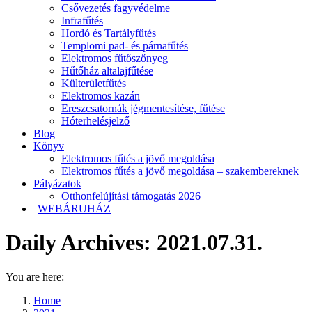
Csővezetés fagyvédelme
Infrafűtés
Hordó és Tartályfűtés
Templomi pad- és párnafűtés
Elektromos fűtőszőnyeg
Hűtőház altalajfűtése
Külterületfűtés
Elektromos kazán
Ereszcsatornák jégmentesítése, fűtése
Hóterhelésjelző
Blog
Könyv
Elektromos fűtés a jövő megoldása
Elektromos fűtés a jövő megoldása – szakembereknek
Pályázatok
Otthonfelújítási támogatás 2026
WEBÁRUHÁZ
Daily Archives:
2021.07.31.
You are here:
Home