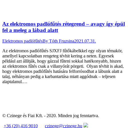
Az elektromos padlófűtés rétegrend – avagy így épül
fel a meleg a lábad alatt
Elektromos padlófűtés
By
Tóth Fruzsina
2021.07.31.
Az elektromos padlófűtés SJXFJ fűtőkábelkkel egy olyan témakör,
amellyel kapcsolatban rengeteg tévhit kering a neten. Egyesek
például azt állítják, hogy gázzal fűteni sokkal hatékonyabb, hiszen
az elektromos fűtés csak a villanyórát pörgeti. Olyan tévhit is akad,
hogy elektromos padlófűtés hatására felforrósodhat a lábunk alatt a
talaj, néhányan pedig a karbantartása miatt aggódnak – teljesen
alaptalanul.…
© Czinege és Fiai Kft. - 2020. Minden jog fenntartva.
+36 (20) 416 9010
czinege@czinege.hu