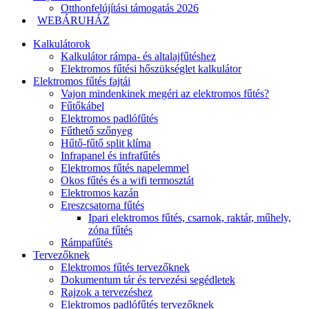
Otthonfelújítási támogatás 2026
WEBÁRUHÁZ
Kalkulátorok
Kalkulátor rámpa- és altalajfűtéshez
Elektromos fűtési hőszükséglet kalkulátor
Elektromos fűtés fajtái
Vajon mindenkinek megéri az elektromos fűtés?
Fűtőkábel
Elektromos padlófűtés
Fűthető szőnyeg
Hűtő-fűtő split klíma
Infrapanel és infrafűtés
Elektromos fűtés napelemmel
Okos fűtés és a wifi termosztát
Elektromos kazán
Ereszcsatorna fűtés
Ipari elektromos fűtés, csarnok, raktár, műhely,
zóna fűtés
Rámpafűtés
Tervezőknek
Elektromos fűtés tervezőknek
Dokumentum tár és tervezési segédletek
Rajzok a tervezéshez
Elektromos padlófűtés tervezőknek