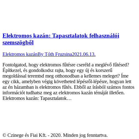
Elektromos kazán: Tapasztalatok felhasználói
szemszögből
Elektromos kazán
By
Tóth Fruzsina
2021.06.13.
Fontolgatod, hogy elektromos fűtésre cseréld a meglévő fűtésed?
Építkezel, és gondolkodsz rajta, hogy egy új és korszerű
megoldással teremtsd meg otthonodban a kellemes meleget? Íme
egy cikk, amelyben végig követheted lépésről-lépésre, hogyan lett
az én házamban is elektromos fűtés. Ebből az írásból számos fontos
információt tudhatsz meg az elektromos kazán témáját illetően.
Elektromos kazán: Tapasztalatok…
© Czinege és Fiai Kft. - 2020. Minden jog fenntartva.