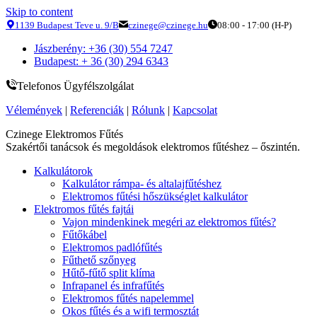
Skip to content
1139 Budapest Teve u. 9/B
czinege@czinege.hu
08:00 - 17:00 (H-P)
Jászberény: +36 (30) 554 7247
Budapest: + 36 (30) 294 6343
Telefonos Ügyfélszolgálat
Vélemények
|
Referenciák
|
Rólunk
|
Kapcsolat
Czinege Elektromos Fűtés
Szakértői tanácsok és megoldások elektromos fűtéshez – őszintén.
Kalkulátorok
Kalkulátor rámpa- és altalajfűtéshez
Elektromos fűtési hőszükséglet kalkulátor
Elektromos fűtés fajtái
Vajon mindenkinek megéri az elektromos fűtés?
Fűtőkábel
Elektromos padlófűtés
Fűthető szőnyeg
Hűtő-fűtő split klíma
Infrapanel és infrafűtés
Elektromos fűtés napelemmel
Okos fűtés és a wifi termosztát