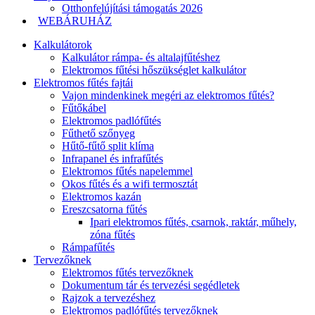
Otthonfelújítási támogatás 2026
WEBÁRUHÁZ
Kalkulátorok
Kalkulátor rámpa- és altalajfűtéshez
Elektromos fűtési hőszükséglet kalkulátor
Elektromos fűtés fajtái
Vajon mindenkinek megéri az elektromos fűtés?
Fűtőkábel
Elektromos padlófűtés
Fűthető szőnyeg
Hűtő-fűtő split klíma
Infrapanel és infrafűtés
Elektromos fűtés napelemmel
Okos fűtés és a wifi termosztát
Elektromos kazán
Ereszcsatorna fűtés
Ipari elektromos fűtés, csarnok, raktár, műhely,
zóna fűtés
Rámpafűtés
Tervezőknek
Elektromos fűtés tervezőknek
Dokumentum tár és tervezési segédletek
Rajzok a tervezéshez
Elektromos padlófűtés tervezőknek