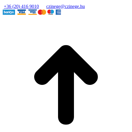
+36 (20) 416 9010
czinege@czinege.hu