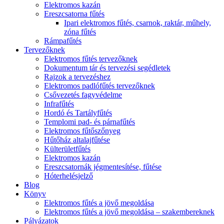
Elektromos kazán
Ereszcsatorna fűtés
Ipari elektromos fűtés, csarnok, raktár, műhely,
zóna fűtés
Rámpafűtés
Tervezőknek
Elektromos fűtés tervezőknek
Dokumentum tár és tervezési segédletek
Rajzok a tervezéshez
Elektromos padlófűtés tervezőknek
Csővezetés fagyvédelme
Infrafűtés
Hordó és Tartályfűtés
Templomi pad- és párnafűtés
Elektromos fűtőszőnyeg
Hűtőház altalajfűtése
Külterületfűtés
Elektromos kazán
Ereszcsatornák jégmentesítése, fűtése
Hóterhelésjelző
Blog
Könyv
Elektromos fűtés a jövő megoldása
Elektromos fűtés a jövő megoldása – szakembereknek
Pályázatok