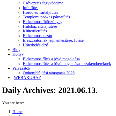
Csővezetés fagyvédelme
Infrafűtés
Hordó és Tartályfűtés
Templomi pad- és párnafűtés
Elektromos fűtőszőnyeg
Hűtőház altalajfűtése
Külterületfűtés
Elektromos kazán
Ereszcsatornák jégmentesítése, fűtése
Hóterhelésjelző
Blog
Könyv
Elektromos fűtés a jövő megoldása
Elektromos fűtés a jövő megoldása – szakembereknek
Pályázatok
Otthonfelújítási támogatás 2026
WEBÁRUHÁZ
Daily Archives:
2021.06.13.
You are here:
Home