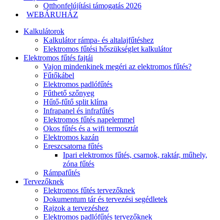
Otthonfelújítási támogatás 2026
WEBÁRUHÁZ
Kalkulátorok
Kalkulátor rámpa- és altalajfűtéshez
Elektromos fűtési hőszükséglet kalkulátor
Elektromos fűtés fajtái
Vajon mindenkinek megéri az elektromos fűtés?
Fűtőkábel
Elektromos padlófűtés
Fűthető szőnyeg
Hűtő-fűtő split klíma
Infrapanel és infrafűtés
Elektromos fűtés napelemmel
Okos fűtés és a wifi termosztát
Elektromos kazán
Ereszcsatorna fűtés
Ipari elektromos fűtés, csarnok, raktár, műhely,
zóna fűtés
Rámpafűtés
Tervezőknek
Elektromos fűtés tervezőknek
Dokumentum tár és tervezési segédletek
Rajzok a tervezéshez
Elektromos padlófűtés tervezőknek