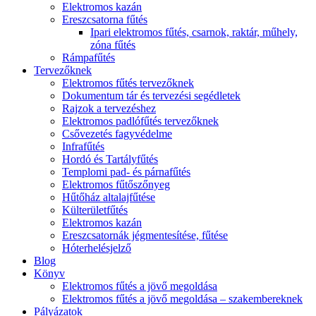
Elektromos kazán
Ereszcsatorna fűtés
Ipari elektromos fűtés, csarnok, raktár, műhely,
zóna fűtés
Rámpafűtés
Tervezőknek
Elektromos fűtés tervezőknek
Dokumentum tár és tervezési segédletek
Rajzok a tervezéshez
Elektromos padlófűtés tervezőknek
Csővezetés fagyvédelme
Infrafűtés
Hordó és Tartályfűtés
Templomi pad- és párnafűtés
Elektromos fűtőszőnyeg
Hűtőház altalajfűtése
Külterületfűtés
Elektromos kazán
Ereszcsatornák jégmentesítése, fűtése
Hóterhelésjelző
Blog
Könyv
Elektromos fűtés a jövő megoldása
Elektromos fűtés a jövő megoldása – szakembereknek
Pályázatok