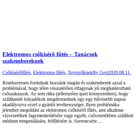
Elektromos csőkísérő fűtés – Tanácsok
szakembereknek
Csőkísérőfűtés
,
Elektromos fűtés
,
Tervezőknek
By
Geri
2020.08.11.
Rendszeresen fordulnak hozzánk magán és szakemberek azzal a
problémával, hogy télen visszatérően elfagynak jól meghatározható
csőszakaszok. Az sem ritka (jellemzően ipari környezetben), hogy
szállítandó folyadékok megdermednek egy-egy hűvösebb napon
akadályozva ezzel a gyártói tevékenységet. Ilyen problémáka
jelenthet megoldást az elektromos csőkísérő fűtés, ami alkalmas
vízvezetékek fagymentesítésére vagy egyéb, csővezetékben szállított
médium temperálására, felfűtésére is. Szerencsére…