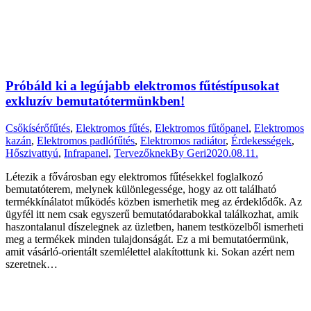
Próbáld ki a legújabb elektromos fűtéstípusokat
exkluzív bemutatótermünkben!
Csőkísérőfűtés
,
Elektromos fűtés
,
Elektromos fűtőpanel
,
Elektromos
kazán
,
Elektromos padlófűtés
,
Elektromos radiátor
,
Érdekességek
,
Hőszivattyú
,
Infrapanel
,
Tervezőknek
By
Geri
2020.08.11.
Létezik a fővárosban egy elektromos fűtésekkel foglalkozó
bemutatóterem, melynek különlegessége, hogy az ott található
termékkínálatot működés közben ismerhetik meg az érdeklődők. Az
ügyfél itt nem csak egyszerű bemutatódarabokkal találkozhat, amik
haszontalanul díszelegnek az üzletben, hanem testközelből ismerheti
meg a termékek minden tulajdonságát. Ez a mi bemutatóermünk,
amit vásárló-orientált szemlélettel alakítottunk ki. Sokan azért nem
szeretnek…