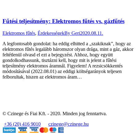
Fűtési teljesítmény: Elektromos fűtés vs. gázfűtés
Elektromos fűtés
,
Érdekességek
By
Geri
2020.08.11.
A legfontosabb gondolat: ha eddig elhitted a „szakiknak”, hogy az
elektromos fűtés legalább háromszor olyan drága, mint a gáz, akkor
feltétlenül olvasd el ezt a bejegyzést. Ahhoz, hogy együtt
gondolkodhassunk, tisztázni kell, hogy mit is jelent a fűtési
teljesítmény elektromos áramnál. Figyelem! A rezsicsökkentés
módosításával (2022.08.01) az eddigi költségarányok teljesen
felborultak, hiszen az elektromos áram…
© Czinege és Fiai Kft. - 2020. Minden jog fenntartva.
+36 (20) 416 9010
czinege@czinege.hu