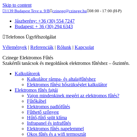
Skip to content
1139 Budapest Teve u. 9/B
czinege@czinege.hu
08:00 - 17:00 (H-P)
Jászberény: +36 (30) 554 7247
Budapest: + 36 (30) 294 6343
Telefonos Ügyfélszolgálat
Vélemények
|
Referenciák
|
Rólunk
|
Kapcsolat
Czinege Elektromos Fűtés
Szakértői tanácsok és megoldások elektromos fűtéshez – őszintén.
Kalkulátorok
Kalkulátor rámpa- és altalajfűtéshez
Elektromos fűtési hőszükséglet kalkulátor
Elektromos fűtés fajtái
Vajon mindenkinek megéri az elektromos fűtés?
Fűtőkábel
Elektromos padlófűtés
Fűthető szőnyeg
Hűtő-fűtő split klíma
Infrapanel és infrafűtés
Elektromos fűtés napelemmel
Okos fűtés és a wifi termosztát