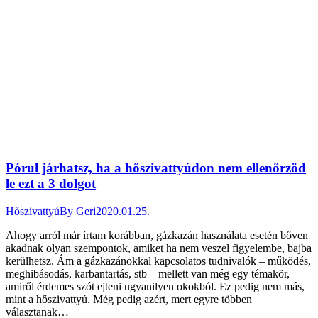
Pórul járhatsz, ha a hőszivattyúdon nem ellenőrzöd
le ezt a 3 dolgot
Hőszivattyú
By
Geri
2020.01.25.
Ahogy arról már írtam korábban, gázkazán használata esetén bőven
akadnak olyan szempontok, amiket ha nem veszel figyelembe, bajba
kerülhetsz. Ám a gázkazánokkal kapcsolatos tudnivalók – működés,
meghibásodás, karbantartás, stb – mellett van még egy témakör,
amiről érdemes szót ejteni ugyanilyen okokból. Ez pedig nem más,
mint a hőszivattyú. Még pedig azért, mert egyre többen
választanak…