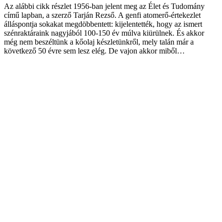
Az alábbi cikk részlet 1956-ban jelent meg az Élet és Tudomány
című lapban, a szerző Tarján Rezső. A genfi atomerő-értekezlet
álláspontja sokakat megdöbbentett: kijelentették, hogy az ismert
szénraktáraink nagyjából 100-150 év múlva kiürülnek. És akkor
még nem beszéltünk a kőolaj készletünkről, mely talán már a
következő 50 évre sem lesz elég. De vajon akkor miből…