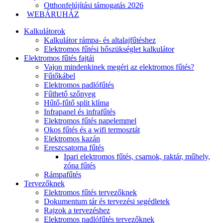
Otthonfelújítási támogatás 2026
WEBÁRUHÁZ
Kalkulátorok
Kalkulátor rámpa- és altalajfűtéshez
Elektromos fűtési hőszükséglet kalkulátor
Elektromos fűtés fajtái
Vajon mindenkinek megéri az elektromos fűtés?
Fűtőkábel
Elektromos padlófűtés
Fűthető szőnyeg
Hűtő-fűtő split klíma
Infrapanel és infrafűtés
Elektromos fűtés napelemmel
Okos fűtés és a wifi termosztát
Elektromos kazán
Ereszcsatorna fűtés
Ipari elektromos fűtés, csarnok, raktár, műhely,
zóna fűtés
Rámpafűtés
Tervezőknek
Elektromos fűtés tervezőknek
Dokumentum tár és tervezési segédletek
Rajzok a tervezéshez
Elektromos padlófűtés tervezőknek