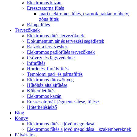
Elektromos kazán
Ereszcsatorna fűtés
Ipari elektromos fűtés, csarnok, raktár, műhely,
zóna fűtés
Rámpafűtés
Tervezőknek
Elektromos fűtés tervezőknek
Dokumentum tár és tervezési segédletek
Rajzok a tervezéshez
Elektromos padlófűtés tervezőknek
Csővezetés fagyvédelme
Infrafűtés
Hordó és Tartályfűtés
Templomi pad- és párnafűtés
Elektromos fűtőszőnyeg
Hűtőház altalajfűtése
Külterületfűtés
Elektromos kazán
Ereszcsatornák jégmentesítése, fűtése
Hóterhelésjelző
Blog
Könyv
Elektromos fűtés a jövő megoldása
Elektromos fűtés a jövő megoldása – szakembereknek
Pályázatok