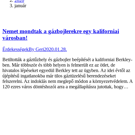
2020
január
Nemet mondtak a gázbojlerekre egy kaliforniai
városban!
Érdekességek
By
Geri
2020.01.28.
Betiltották a gáztűzhely és gázbojler beépítését a kaliforniai Berkley-
ben. Már többször és több helyen is felmerült ez az ötlet, de
hivatalos lépéseket egyedül Berkley tett az ügyben. Az idei évtől az
újépítésű ingatlanokba már tilos gáztüzelésű berendezéseket
felszerelni. Az indoklás nem meglepő módon a környezetvédelem. A
120 ezres város döntéshozói arra a megállapításra jutottak, hogy…