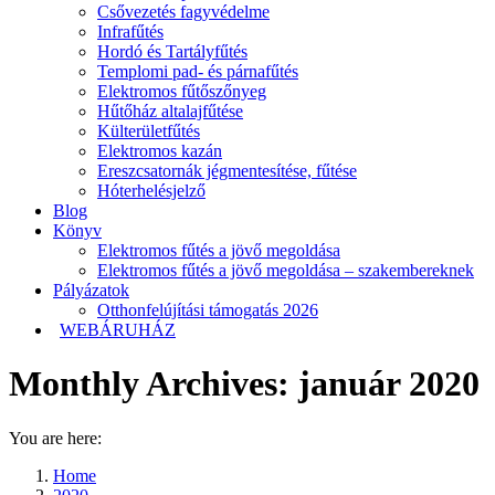
Csővezetés fagyvédelme
Infrafűtés
Hordó és Tartályfűtés
Templomi pad- és párnafűtés
Elektromos fűtőszőnyeg
Hűtőház altalajfűtése
Külterületfűtés
Elektromos kazán
Ereszcsatornák jégmentesítése, fűtése
Hóterhelésjelző
Blog
Könyv
Elektromos fűtés a jövő megoldása
Elektromos fűtés a jövő megoldása – szakembereknek
Pályázatok
Otthonfelújítási támogatás 2026
WEBÁRUHÁZ
Monthly Archives:
január 2020
You are here:
Home