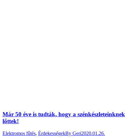
Már 50 éve is tudták, hogy a szénkészleteinknek
lőttek!
Elektromos fűtés
,
Érdekességek
By
Geri
2020.01.26.