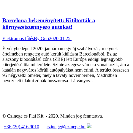
Barcelona bekeményített: Kitiltották a
környezetszennyező autókat!
Elektromos fűtés
By
Geri
2020.01.25.
Érvénybe lépett 2020. januárban egy új szabályozás, melynek
értelmében rengeteg autó került kitiltásra Barcelonából. Ez az
alacsony kibocsátású zóna (ZBE) lett Európa eddigi legnagyobb
kiterjedésű tilalmi területe. Szinte az egész városra vonatkozik, ám a
katalán nagyváros körüli autópályákat nem érinti. A terület összesen
95 négyzetkilométer, mely a tavaly novemberben, Madridban
bevezetett tilalmi zónák hússzorosa. Látványos…
© Czinege és Fiai Kft. - 2020. Minden jog fenntartva.
+36 (20) 416 9010
czinege@czinege.hu